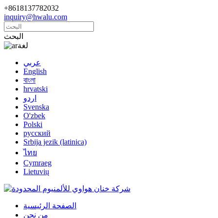
+8618137782032
inquiry@hwalu.com
البحث
لغة
عربي
English
বাংলা
hrvatski
اردو
Svenska
O'zbek
Polski
русский
Srbija jezik (latinica)
ไทย
Cymraeg
Lietuvių
الصفحة الرئيسية
من نحن